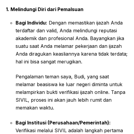
1. Melindungi Diri dari Pemalsuan
Bagi Individu:
Dengan memastikan ijazah Anda
terdaftar dan valid, Anda melindungi reputasi
akademik dan profesional Anda. Bayangkan jika
suatu saat Anda melamar pekerjaan dan ijazah
Anda diragukan keasliannya karena tidak terdata;
hal ini bisa sangat merugikan.
Pengalaman teman saya, Budi, yang saat
melamar beasiswa ke luar negeri diminta untuk
melampirkan bukti verifikasi ijazah online. Tanpa
SIVIL, proses ini akan jauh lebih rumit dan
memakan waktu.
Bagi Institusi (Perusahaan/Pemerintah):
Verifikasi melalui SIVIL adalah langkah pertama