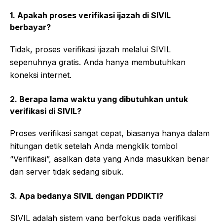
1. Apakah proses verifikasi ijazah di SIVIL
berbayar?
Tidak, proses verifikasi ijazah melalui SIVIL
sepenuhnya gratis. Anda hanya membutuhkan
koneksi internet.
2. Berapa lama waktu yang dibutuhkan untuk
verifikasi di SIVIL?
Proses verifikasi sangat cepat, biasanya hanya dalam
hitungan detik setelah Anda mengklik tombol
“Verifikasi”, asalkan data yang Anda masukkan benar
dan server tidak sedang sibuk.
3. Apa bedanya SIVIL dengan PDDIKTI?
SIVIL adalah sistem yang berfokus pada verifikasi