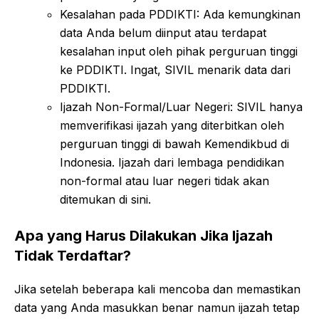
Kesalahan pada PDDIKTI: Ada kemungkinan
data Anda belum diinput atau terdapat
kesalahan input oleh pihak perguruan tinggi
ke PDDIKTI. Ingat, SIVIL menarik data dari
PDDIKTI.
Ijazah Non-Formal/Luar Negeri: SIVIL hanya
memverifikasi ijazah yang diterbitkan oleh
perguruan tinggi di bawah Kemendikbud di
Indonesia. Ijazah dari lembaga pendidikan
non-formal atau luar negeri tidak akan
ditemukan di sini.
Apa yang Harus Dilakukan Jika Ijazah
Tidak Terdaftar?
Jika setelah beberapa kali mencoba dan memastikan
data yang Anda masukkan benar namun ijazah tetap