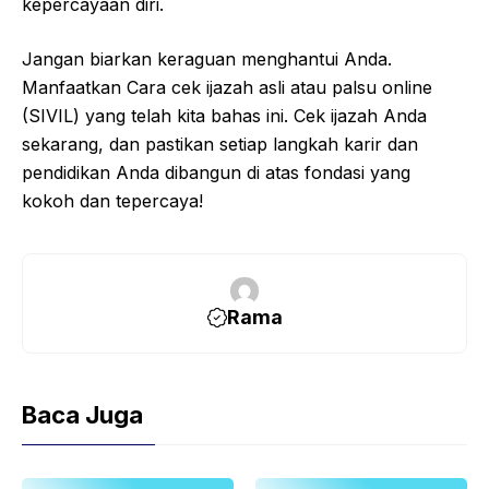
kepercayaan diri.
Jangan biarkan keraguan menghantui Anda.
Manfaatkan Cara cek ijazah asli atau palsu online
(SIVIL) yang telah kita bahas ini. Cek ijazah Anda
sekarang, dan pastikan setiap langkah karir dan
pendidikan Anda dibangun di atas fondasi yang
kokoh dan tepercaya!
Rama
Baca Juga