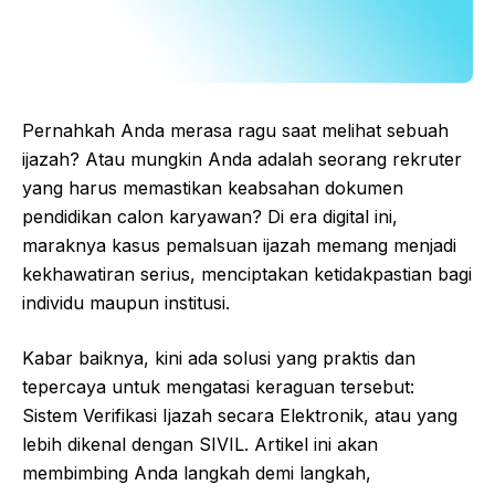
Pernahkah Anda merasa ragu saat melihat sebuah
ijazah? Atau mungkin Anda adalah seorang rekruter
yang harus memastikan keabsahan dokumen
pendidikan calon karyawan? Di era digital ini,
maraknya kasus pemalsuan ijazah memang menjadi
kekhawatiran serius, menciptakan ketidakpastian bagi
individu maupun institusi.
Kabar baiknya, kini ada solusi yang praktis dan
tepercaya untuk mengatasi keraguan tersebut:
Sistem Verifikasi Ijazah secara Elektronik, atau yang
lebih dikenal dengan SIVIL. Artikel ini akan
membimbing Anda langkah demi langkah,