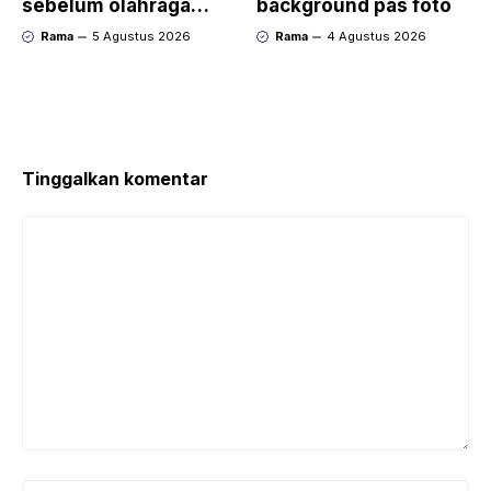
sebelum olahraga
background pas foto
agar tidak cedera
Rama
5 Agustus 2026
Rama
4 Agustus 2026
Tinggalkan komentar
Komentar