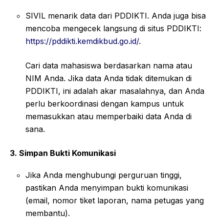
SIVIL menarik data dari PDDIKTI. Anda juga bisa
mencoba mengecek langsung di situs PDDIKTI:
https://pddikti.kemdikbud.go.id/
.
Cari data mahasiswa berdasarkan nama atau
NIM Anda. Jika data Anda tidak ditemukan di
PDDIKTI, ini adalah akar masalahnya, dan Anda
perlu berkoordinasi dengan kampus untuk
memasukkan atau memperbaiki data Anda di
sana.
3. Simpan Bukti Komunikasi
Jika Anda menghubungi perguruan tinggi,
pastikan Anda menyimpan bukti komunikasi
(email, nomor tiket laporan, nama petugas yang
membantu).