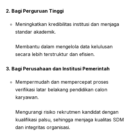
2. Bagi Perguruan Tinggi
Meningkatkan kredibilitas institusi dan menjaga
standar akademik.
Membantu dalam mengelola data kelulusan
secara lebih terstruktur dan efisien.
3. Bagi Perusahaan dan Institusi Pemerintah
Mempermudah dan mempercepat proses
verifikasi latar belakang pendidikan calon
karyawan.
Mengurangi risiko rekrutmen kandidat dengan
kualifikasi palsu, sehingga menjaga kualitas SDM
dan integritas organisasi.