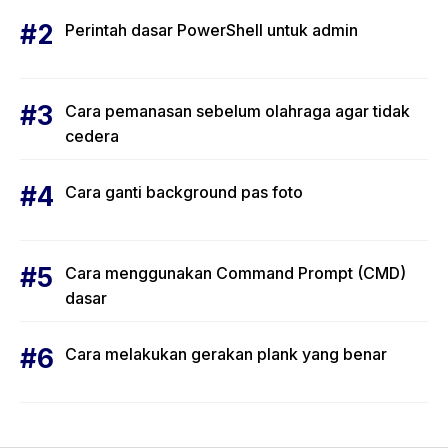
Perintah dasar PowerShell untuk admin
Cara pemanasan sebelum olahraga agar tidak
cedera
Cara ganti background pas foto
Cara menggunakan Command Prompt (CMD)
dasar
Cara melakukan gerakan plank yang benar