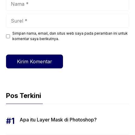
Nama
Surel
Simpan nama, email, dan situs web saya pada peramban ini untuk
Situs
komentar saya berikutnya.
web
Pos Terkini
Apa itu Layer Mask di Photoshop?