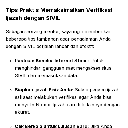
Tips Praktis Memaksimalkan Verifikasi
Ijazah dengan SIVIL
Sebagai seorang mentor, saya ingin memberikan
beberapa tips tambahan agar pengalaman Anda
dengan SIVIL berjalan lancar dan efektif:
Pastikan Koneksi Internet Stabil:
Untuk
menghindari gangguan saat mengakses situs
SIVIL dan memasukkan data.
Siapkan Ijazah Fisik Anda:
Selalu pegang ijazah
asli saat melakukan verifikasi agar Anda bisa
menyalin Nomor Ijazah dan data lainnya dengan
akurat.
Cek Berkala untuk Lulusan Baru:
Jika Anda