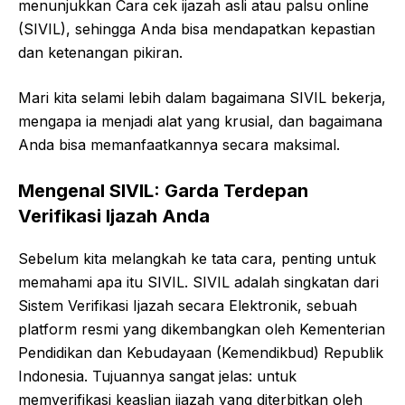
menunjukkan Cara cek ijazah asli atau palsu online
(SIVIL), sehingga Anda bisa mendapatkan kepastian
dan ketenangan pikiran.
Mari kita selami lebih dalam bagaimana SIVIL bekerja,
mengapa ia menjadi alat yang krusial, dan bagaimana
Anda bisa memanfaatkannya secara maksimal.
Mengenal SIVIL: Garda Terdepan
Verifikasi Ijazah Anda
Sebelum kita melangkah ke tata cara, penting untuk
memahami apa itu SIVIL. SIVIL adalah singkatan dari
Sistem Verifikasi Ijazah secara Elektronik, sebuah
platform resmi yang dikembangkan oleh Kementerian
Pendidikan dan Kebudayaan (Kemendikbud) Republik
Indonesia. Tujuannya sangat jelas: untuk
memverifikasi keaslian ijazah yang diterbitkan oleh