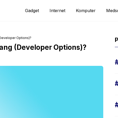
Gadget
Internet
Komputer
Meds
eveloper Options)?
P
ng (Developer Options)?