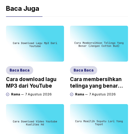
Baca Juga
Baca Baca
Baca Baca
Cara download lagu
Cara membersihkan
MP3 dari YouTube
telinga yang benar
(jangan cotton bud)
Rama
7 Agustus 2026
Rama
7 Agustus 2026