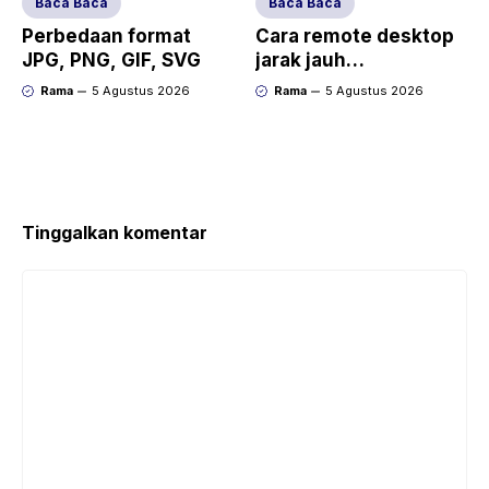
Baca Baca
Baca Baca
Perbedaan format
Cara remote desktop
JPG, PNG, GIF, SVG
jarak jauh
(TeamViewer/AnyDes
Rama
5 Agustus 2026
Rama
5 Agustus 2026
k)
Tinggalkan komentar
Komentar